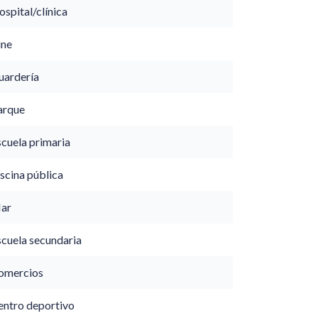
spital/clínica
ine
uardería
arque
scuela primaria
scina pública
ar
scuela secundaria
omercios
entro deportivo