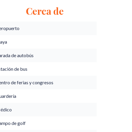
Cerca de
eropuerto
laya
arada de autobús
stación de bus
ntro de ferias y congresos
uardería
édico
ampo de golf