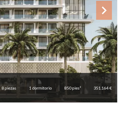
8 piezas
1 dormitorio
850 pies²
351.164 €