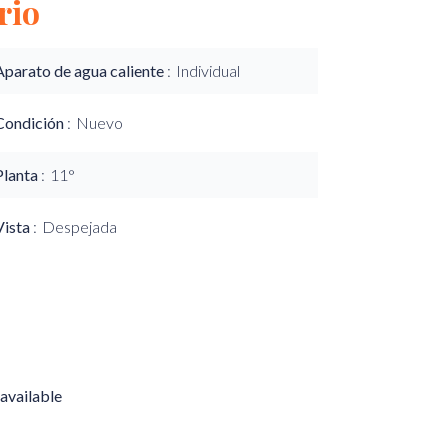
rio
Aparato de agua caliente
Individual
Condición
Nuevo
Planta
11°
Vista
Despejada
available