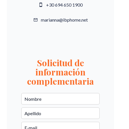
+30 694 650 1900
marianna@ibphome.net
Solicitud de
información
complementaria