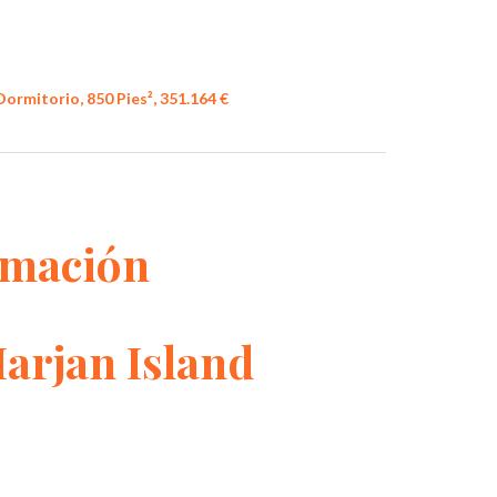
Dormitorio, 850 Pies², 351.164 €
rmación
Marjan Island