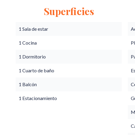
Superficies
1 Sala de estar
A
1 Cocina
P
1 Dormitorio
P
1 Cuarto de baño
E
1 Balcón
Ce
1 Estacionamiento
G
M
C