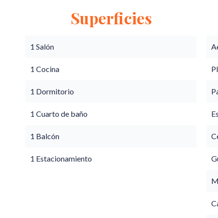
Superficies
1 Salón
A
1 Cocina
P
1 Dormitorio
P
1 Cuarto de baño
E
1 Balcón
Ce
1 Estacionamiento
G
M
C