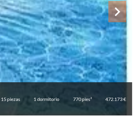
15 piezas
1 dormitorio
770 pies²
472.173 €