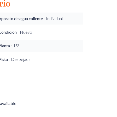
rio
Aparato de agua caliente
Individual
Condición
Nuevo
Planta
15°
Vista
Despejada
available