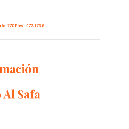
io, 770 Pies², 472.173 €
rmación
 Al Safa