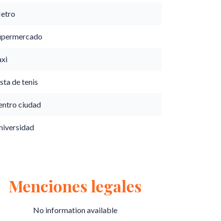
etro
upermercado
axi
sta de tenis
entro ciudad
niversidad
Menciones legales
No information available