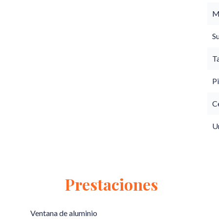
M
S
T
Pi
C
U
Prestaciones
Ventana de aluminio