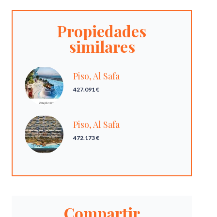
Propiedades
similares
Piso, Al Safa
427.091 €
Piso, Al Safa
472.173 €
Compartir