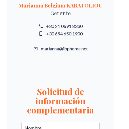
Marianna Belgium KARATOLIOU
Gerente
+30 21 0691 8330
+30 694 650 1900
marianna@ibphome.net
Solicitud de
información
complementaria