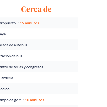
Cerca de
eropuerto
15 minutos
laya
arada de autobús
stación de bus
ntro de ferias y congresos
uardería
édico
ampo de golf
10 minutos