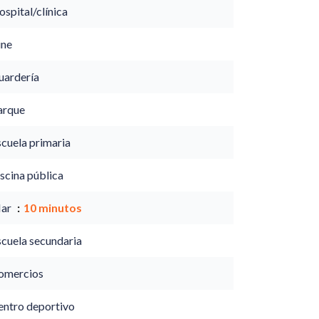
spital/clínica
ine
uardería
arque
scuela primaria
scina pública
ar
10 minutos
scuela secundaria
omercios
entro deportivo