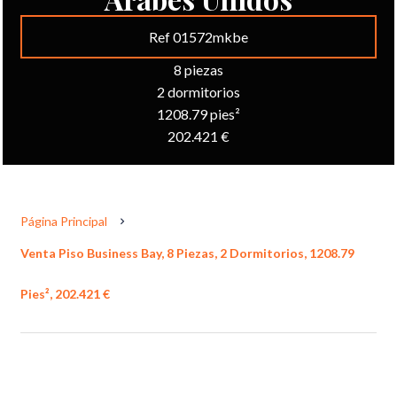
Ref 01572mkbe
8 piezas
2 dormitorios
1208.79 pies²
202.421 €
Página Principal
Venta Piso Business Bay, 8 Piezas, 2 Dormitorios, 1208.79
Pies², 202.421 €