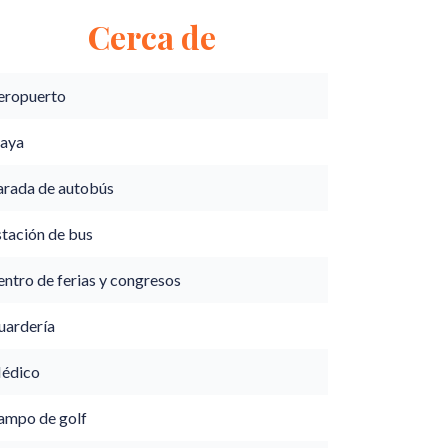
Cerca de
eropuerto
laya
arada de autobús
stación de bus
ntro de ferias y congresos
uardería
édico
ampo de golf