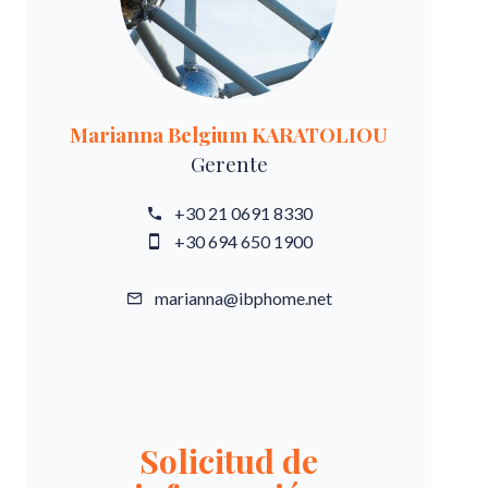
Marianna Belgium KARATOLIOU
Gerente
+30 21 0691 8330
+30 694 650 1900
marianna@ibphome.net
Solicitud de