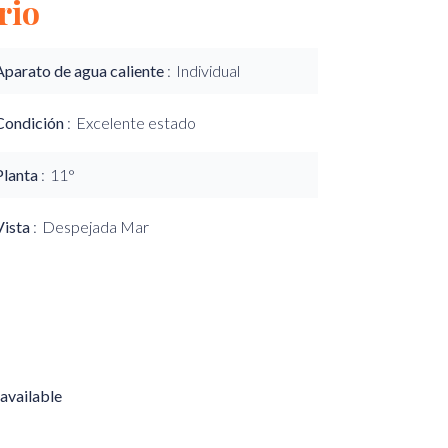
rio
Aparato de agua caliente
Individual
Condición
Excelente estado
Planta
11°
Vista
Despejada Mar
available