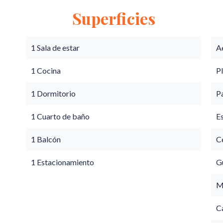
Superficies
1 Sala de estar
A
1 Cocina
P
1 Dormitorio
P
1 Cuarto de baño
E
1 Balcón
Ce
1 Estacionamiento
G
M
C