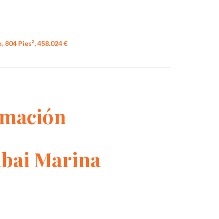
, 804 Pies², 458.024 €
rmación
ubai Marina