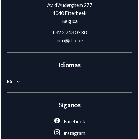
Av. d'Auderghem 277
1040
Etterbeek
Bélgica
+32 2 743 03 80
info@ibp.be
Idiomas
ES
Síganos
Facebook
Instagram