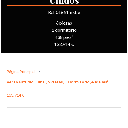
Ref 01861mkbe
6 piezas
1 dormitorio
438 pies²
133.914 €
Página Principal
Venta Estudio Dubai, 6 Piezas, 1 Dormitorio, 438 Pies²,
133.914 €