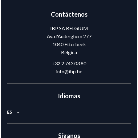
Contáctenos
IBP SA BELGIUM
Av. d'Auderghem 277
1040
Etterbeek
Bélgica
+32 2 743 03 80
info@ibp.be
Idiomas
ES
Síganos