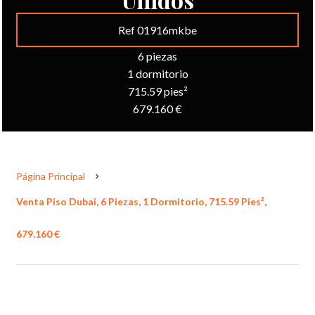
Ref 01916mkbe
6 piezas
1 dormitorio
715.59 pies²
679.160 €
Página Principal
Venta Piso Dubai, 6 Piezas, 1 Dormitorio, 715.59 Pies²,
679.160 €