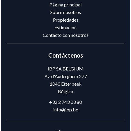
Página principal
Sobre nosotros
Propiedades
Estimación
Contacto con nosotros
Contáctenos
IBP SA BELGIUM
Av. d'Auderghem 277
1040
Etterbeek
Bélgica
+32 2 743 03 80
info@ibp.be