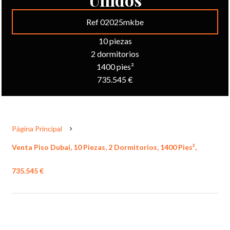
Ref 02025mkbe
10 piezas
2 dormitorios
1400 pies²
735.545 €
Página Principal
Venta Piso Dubai, 10 Piezas, 2 Dormitorios, 1400 Pies²,
735.545 €