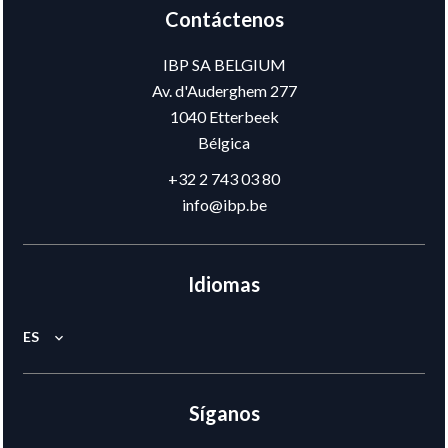
Contáctenos
IBP SA BELGIUM
Av. d'Auderghem 277
1040
Etterbeek
Bélgica
+32 2 743 03 80
info@ibp.be
Idiomas
ES
Síganos