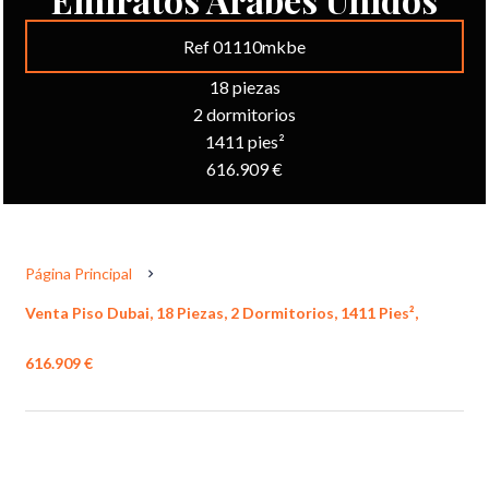
Ref 01110mkbe
18 piezas
2 dormitorios
1411 pies²
616.909 €
Página Principal
Venta Piso Dubai, 18 Piezas, 2 Dormitorios, 1411 Pies²,
616.909 €