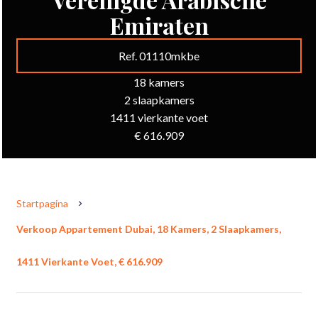
Emiraten
Ref. 01110mkbe
18 kamers
2 slaapkamers
1411 vierkante voet
€ 616.909
Startpagina
Verkoop Appartement Dubai, 18 Kamers, 2 Slaapkamers,
1411 Vierkante Voet, € 616.909