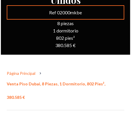
Ref 02000mkbe
8 piezas
1 dormitorio
802 pies²
380.585 €
Página Principal
Venta Piso Dubai, 8 Piezas, 1 Dormitorio, 802 Pies²,
380.585 €