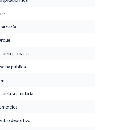
ine
uardería
arque
scuela primaria
scina pública
ar
scuela secundaria
omercios
entro deportivo