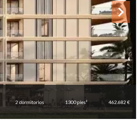
2 dormitorios
1300 pies²
462.682 €