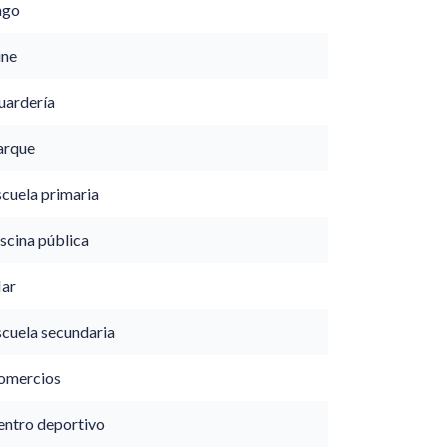
ago
ine
uardería
arque
scuela primaria
scina pública
ar
scuela secundaria
omercios
entro deportivo