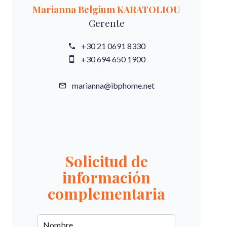
Marianna Belgium KARATOLIOU
Gerente
+30 21 0691 8330
+30 694 650 1900
marianna@ibphome.net
Solicitud de
información
complementaria