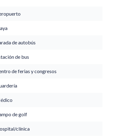
eropuerto
laya
arada de autobús
stación de bus
ntro de ferias y congresos
uardería
édico
ampo de golf
spital/clínica