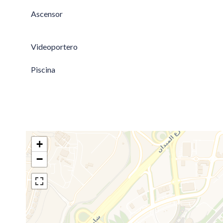
Ascensor
Videoportero
Piscina
+
−