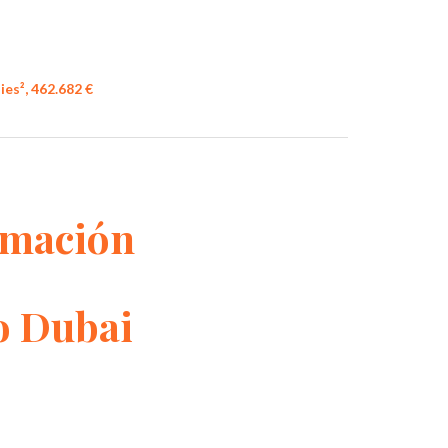
ies², 462.682 €
rmación
o Dubai