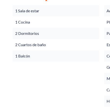
1 Sala de estar
A
1 Cocina
P
2 Dormitorios
P
2 Cuartos de baño
E
1 Balcón
Ce
G
M
C
Ho