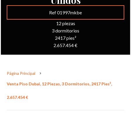
Ref 01997mkbe
12 piezas
3 dormitorios
2417 pies²
2.657.454 €
Página Principal
Venta Piso Dubai, 12 Piezas, 3 Dormitorios, 2417 Pies²,
2.657.454 €