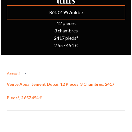
Réf. 01997mkbe
12 pièces
3 chambres
2417 pieds²
2 657 454 €
Accueil
Vente Appartement Dubai, 12 Pièces, 3 Chambres, 2417
Pieds², 2 657 454 €