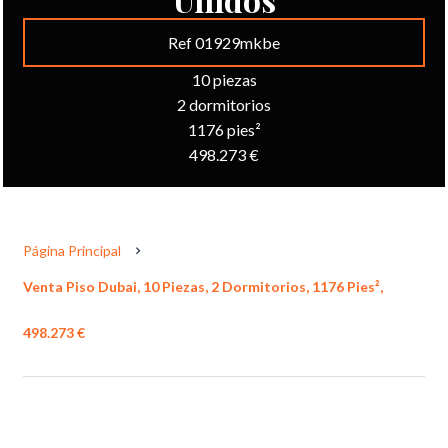
Ref 01929mkbe
10 piezas
2 dormitorios
1176 pies²
498.273 €
Página Principal
Venta Piso Dubai, 10 Piezas, 2 Dormitorios, 1176 Pies²,
498.273 €