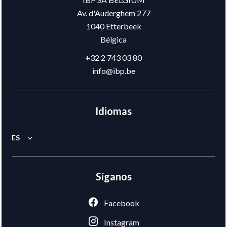
Av. d'Auderghem 277
1040
Etterbeek
Bélgica
+32 2 743 03 80
info@ibp.be
Idiomas
ES
Síganos
Facebook
Instagram