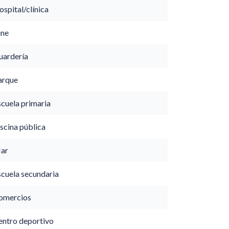
spital/clínica
ine
uardería
arque
scuela primaria
scina pública
ar
scuela secundaria
omercios
entro deportivo