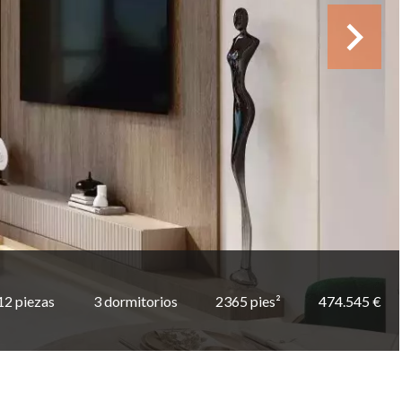
12 piezas
3 dormitorios
2365 pies²
474.545 €