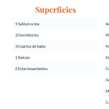
Superficies
1 Salón/cocina
A
3 Dormitorios
P
3 Cuartos de baño
P
1 Balcón
E
2 Estacionamientos
Ce
G
M
C