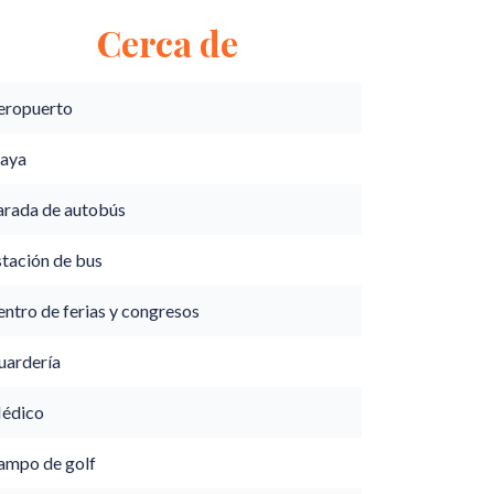
Cerca de
eropuerto
laya
arada de autobús
stación de bus
ntro de ferias y congresos
uardería
édico
ampo de golf