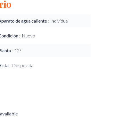
rio
Aparato de agua caliente
Individual
Condición
Nuevo
Planta
12°
Vista
Despejada
available