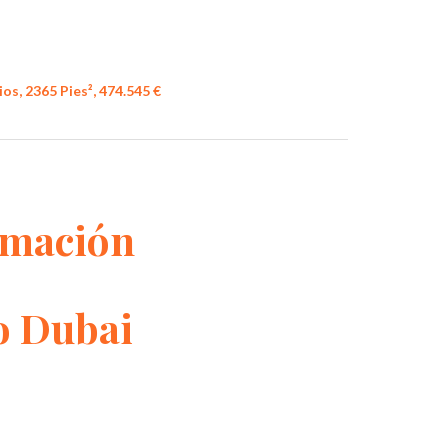
os, 2365 Pies², 474.545 €
rmación
o Dubai