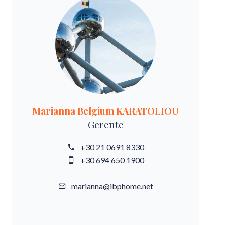
Marianna Belgium KARATOLIOU
Gerente
+30 21 0691 8330
+30 694 650 1900
marianna@ibphome.net