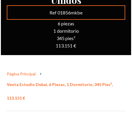
Ref 01856mkbe
6 piezas
1 dormitorio
345 pies²
113.151 €
Página Principal
Venta Estudio Dubai, 6 Piezas, 1 Dormitorio, 345 Pies²,
113.151 €