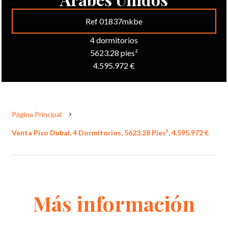
Ref 01837mkbe
4 dormitorios
5623.28 pies²
4.595.972 €
Página Principal
Venta Piso Dubai, 4 Dormitorios, 5623.28 Pies², 4.595.972 €
Más información