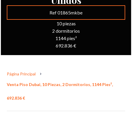
Ref 01865mkbe
10 piezas
2 dormitorios
1144 pies²
692.836 €
Página Principal
Venta Piso Dubai, 10 Piezas, 2 Dormitorios, 1144 Pies²,
692.836 €