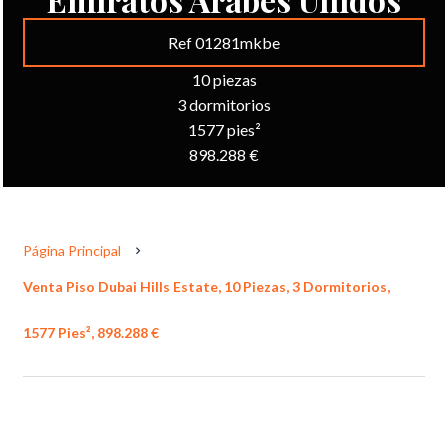
Ref 01281mkbe
10 piezas
3 dormitorios
1577 pies²
898.288 €
Página Principal
Venta Piso Dubai Hills Estate, 10 Piezas, 3 Dormitorios,
1577 Pies², 898.288 €