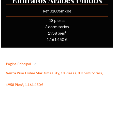
Ref 01096mkbe
18 piezas
3 dormitorios
1958 pies²
1.161.450 €
Página Principal
Venta Piso Dubai Maritime City, 18 Piezas, 3 Dormitorios,
1958 Pies², 1.161.450 €