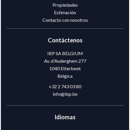
Propiedades
Estimación
Contacto con nosotros
Contáctenos
IBP SA BELGIUM
Av. d'Auderghem 277
1040
Etterbeek
Bélgica
+32 2 743 03 80
info@ibp.be
Idiomas