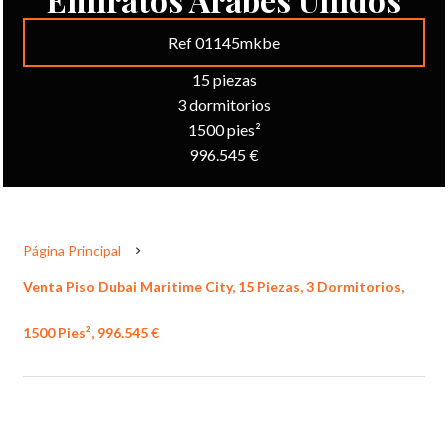
Ref 01145mkbe
15 piezas
3 dormitorios
1500 pies²
996.545 €
Página Principal
Venta Piso Dubai Maritime City, 15 Piezas, 3 Dormitorios,
1500 Pies², 996.545 €