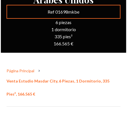
Ref 01698mkbe
6 piezas
1 dormitorio
335 pies²
166.565 €
Página Principal
Venta Estudio Masdar City, 6 Piezas, 1 Dormitorio, 335
Pies², 166.565 €