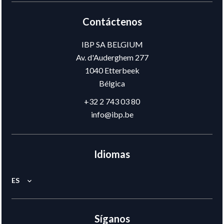
Contáctenos
IBP SA BELGIUM
Av. d'Auderghem 277
1040
Etterbeek
Bélgica
+32 2 743 03 80
info@ibp.be
Idiomas
ES
Síganos