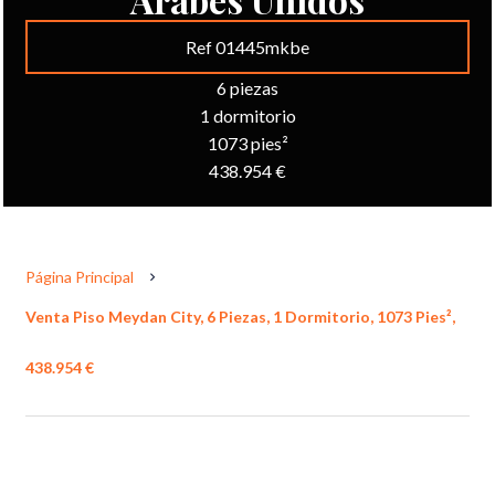
Ref 01445mkbe
6 piezas
1 dormitorio
1073 pies²
438.954 €
Página Principal
Venta Piso Meydan City, 6 Piezas, 1 Dormitorio, 1073 Pies²,
438.954 €