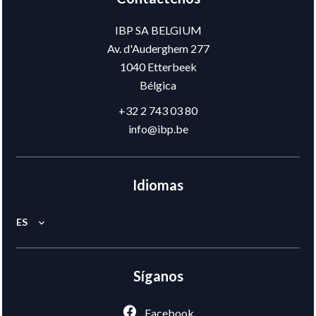
IBP SA BELGIUM
Av. d'Auderghem 277
1040
Etterbeek
Bélgica
+32 2 743 03 80
info@ibp.be
Idiomas
ES
Síganos
Facebook