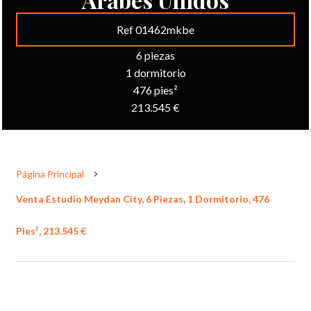
Ref 01462mkbe
6 piezas
1 dormitorio
476 pies²
213.545 €
Página Principal
Venta Estudio Meydan City, 6 Piezas, 1 Dormitorio, 476
Pies², 213.545 €