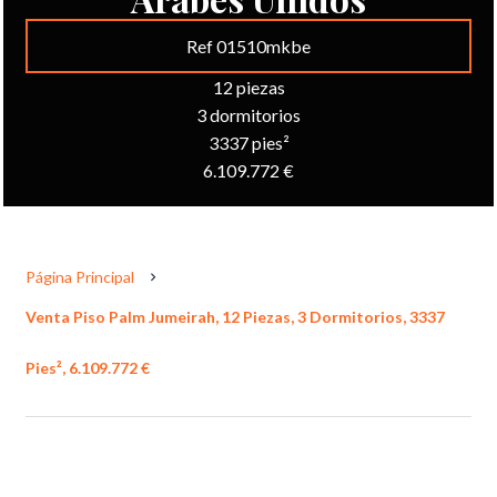
Ref 01510mkbe
12 piezas
3 dormitorios
3337 pies²
6.109.772 €
Página Principal
Venta Piso Palm Jumeirah, 12 Piezas, 3 Dormitorios, 3337
Pies², 6.109.772 €