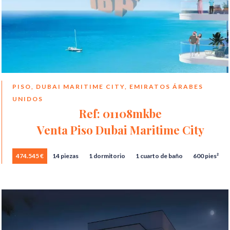
PISO, DUBAI MARITIME CITY, EMIRATOS ÁRABES
UNIDOS
Ref: 01108mkbe
Venta Piso Dubai Maritime City
474.545 €
14 piezas
1 dormitorio
1 cuarto de baño
600 pies²