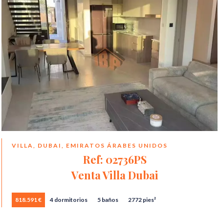
VILLA, DUBAI, EMIRATOS ÁRABES UNIDOS
Ref: 02736PS
Venta Villa Dubai
818.591 €
4 dormitorios
5 baños
2772 pies²