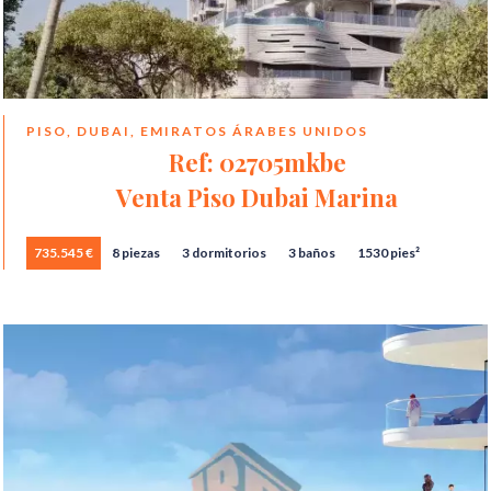
PISO, DUBAI, EMIRATOS ÁRABES UNIDOS
Ref: 02705mkbe
Venta Piso Dubai Marina
735.545 €
8 piezas
3 dormitorios
3 baños
1530 pies²