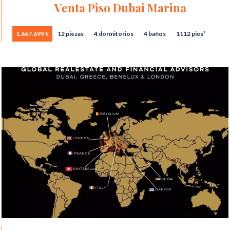
Venta Piso Dubai Marina
1.667.699 €
12 piezas
4 dormitorios
4 baños
1112 pies²