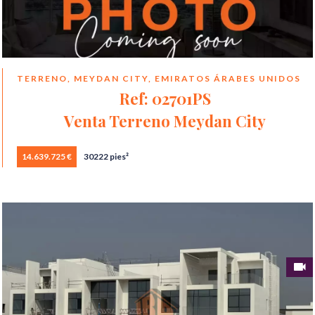
TERRENO, MEYDAN CITY, EMIRATOS ÁRABES UNIDOS
Ref: 02701PS
Venta Terreno Meydan City
14.639.725 €
30222 pies²