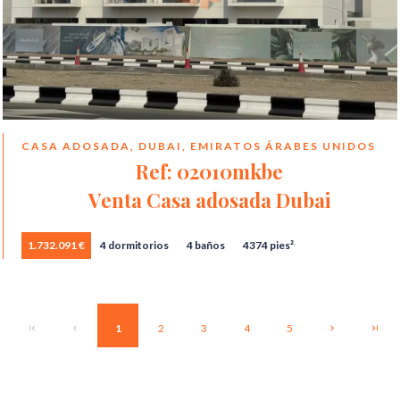
CASA ADOSADA, DUBAI, EMIRATOS ÁRABES UNIDOS
Ref: 02010mkbe
Venta Casa adosada Dubai
1.732.091 €
4 dormitorios
4 baños
4374 pies²
1
2
3
4
5