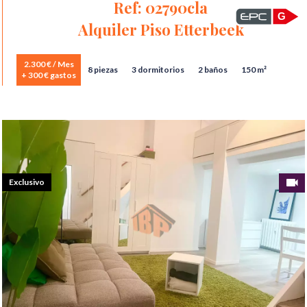
Ref: 02790cla
G
Alquiler Piso Etterbeek
2.300 € / Mes
8 piezas
3 dormitorios
2 baños
150 m²
+ 300 € gastos
Exclusivo