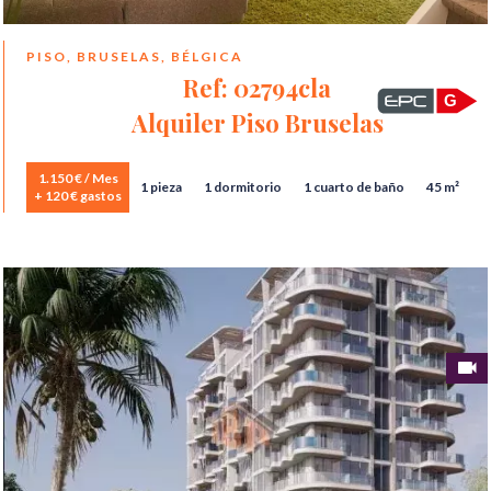
PISO, BRUSELAS, BÉLGICA
Ref: 02794cla
G
Alquiler Piso Bruselas
1.150 € / Mes
1 pieza
1 dormitorio
1 cuarto de baño
45 m²
+ 120 € gastos