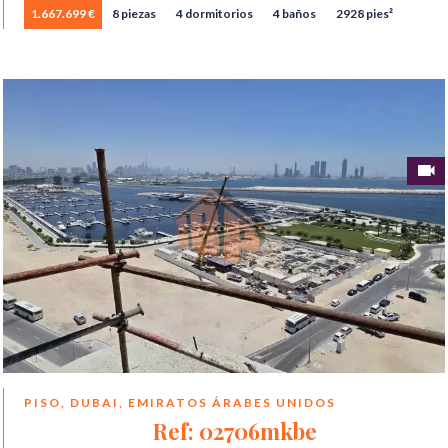
1.667.699 €
8 piezas
4 dormitorios
4 baños
2928 pies²
PISO, DUBAI, EMIRATOS ÁRABES UNIDOS
Ref: 02706mkbe