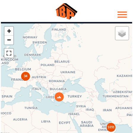
+
−
34
1051