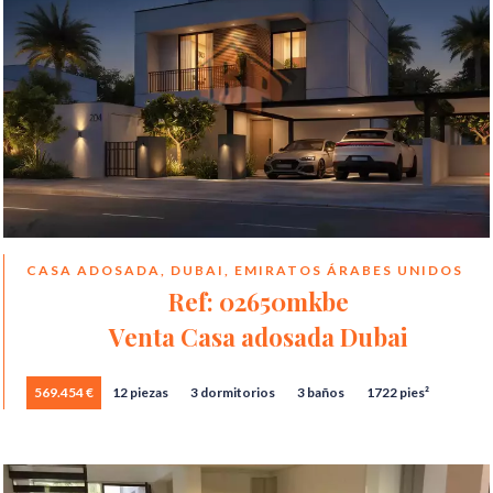
CASA ADOSADA, DUBAI, EMIRATOS ÁRABES UNIDOS
Ref: 02650mkbe
Venta Casa adosada Dubai
569.454 €
12 piezas
3 dormitorios
3 baños
1722 pies²