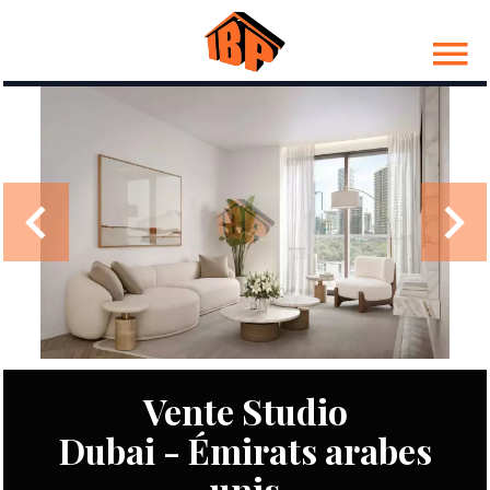
Vente Studio
Dubai - Émirats arabes
unis