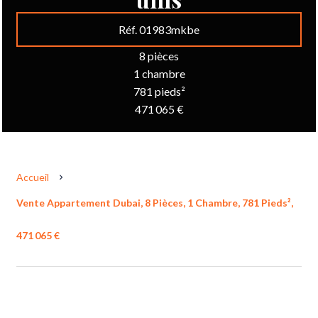
Réf. 01983mkbe
8 pièces
1 chambre
781 pieds²
471 065 €
Accueil
Vente Appartement Dubai, 8 Pièces, 1 Chambre, 781 Pieds²,
471 065 €