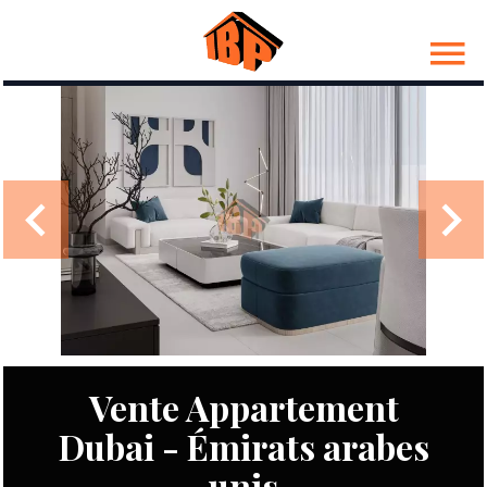
Vente Appartement
Dubai - Émirats arabes
unis