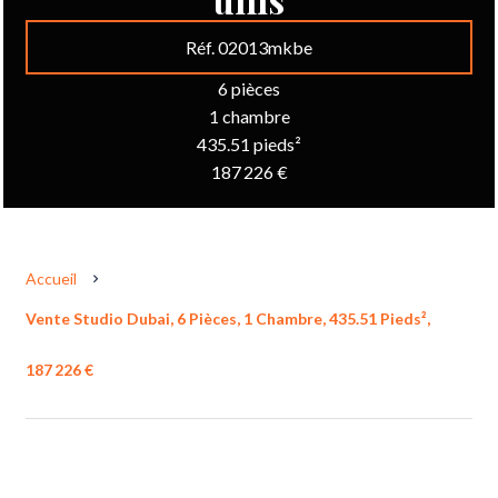
Réf. 02013mkbe
6 pièces
1 chambre
435.51 pieds²
187 226 €
Accueil
Vente Studio Dubai, 6 Pièces, 1 Chambre, 435.51 Pieds²,
187 226 €