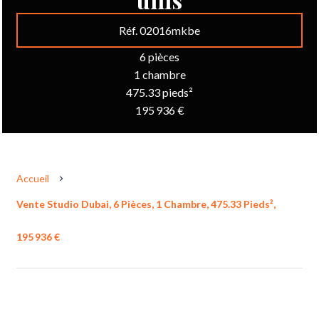
Réf. 02016mkbe
6 pièces
1 chambre
475.33 pieds²
195 936 €
Accueil
Vente Studio Dubai, 6 Pièces, 1 Chambre, 475.33 Pieds²,
195 936 €