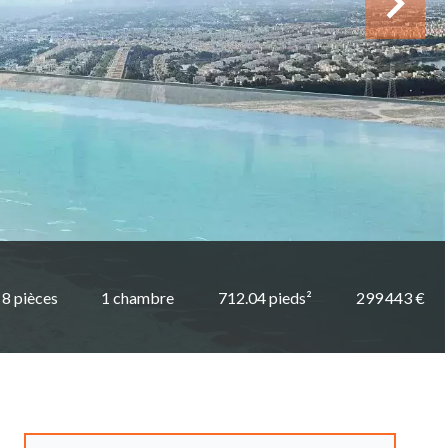
8 pièces
1 chambre
712.04 pieds²
299 443 €