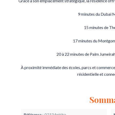
Grâce à son emplacement stratégique, la résidence offre
9 minutes du Dubai 
15 minutes de Th
17 minutes du Montgom
20 à 22 minutes de Palm Jumeirah
À proximité immédiate des écoles, parcs et commerces,
résidentielle et conne
Somma
Référence
02134mkbe