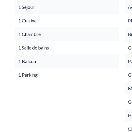
1 Séjour
A
1 Cuisine
P
1 Chambre
B
1 Salle de bains
G
1 Balcon
Pa
1 Parking
G
M
G
Hô
C