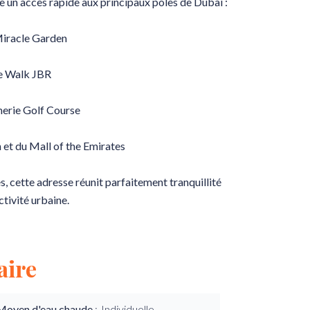
 un accès rapide aux principaux pôles de Dubaï :
Miracle Garden
e Walk JBR
erie Golf Course
 et du Mall of the Emirates
 cette adresse réunit parfaitement tranquillité
ctivité urbaine.
ire
Moyen d'eau chaude
Individuelle