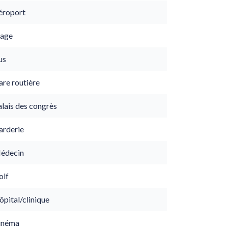
éroport
lage
us
are routière
lais des congrès
arderie
édecin
olf
pital/clinique
inéma