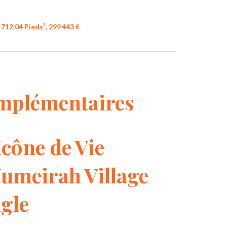
712.04 Pieds², 299 443 €
mplémentaires
Icône de Vie
umeirah Village
gle