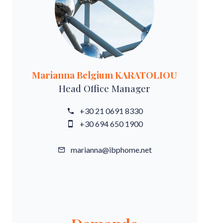
Marianna Belgium KARATOLIOU
Head Office Manager
+30 21 0691 8330
+30 694 650 1900
marianna@ibphome.net