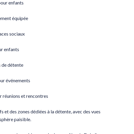
pour enfants
rement équipée
aces sociaux
ur enfants
s de détente
pour événements
ur réunions et rencontres
s et des zones dédiées à la détente, avec des vues
phère paisible.