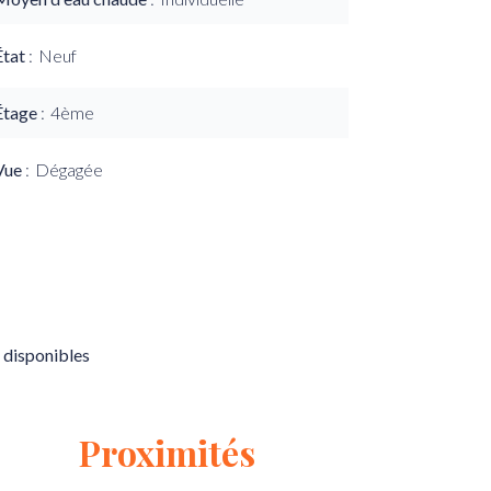
État
Neuf
Étage
4ème
Vue
Dégagée
 disponibles
Proximités