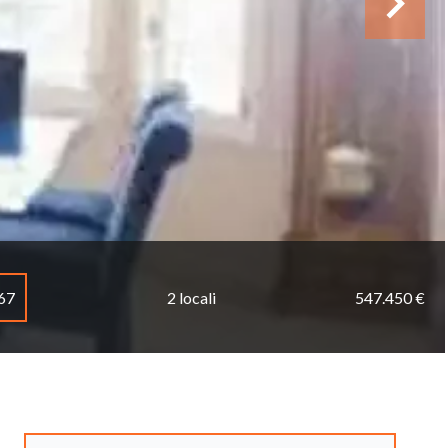
467
2 locali
547.450 €