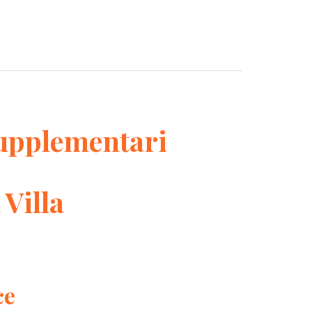
upplementari
 Villa
ce