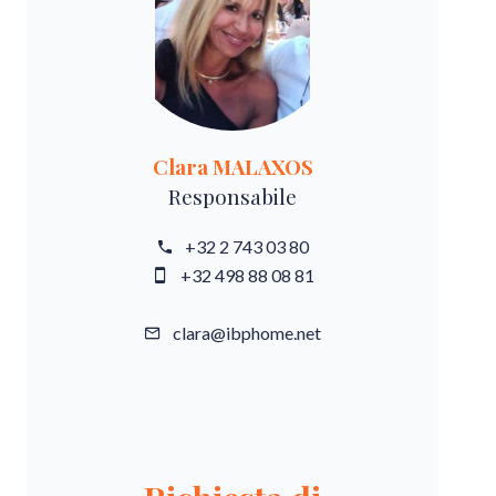
Clara MALAXOS
Responsabile
+32 2 743 03 80
+32 498 88 08 81
clara@ibphome.net