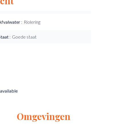
cht
Afvalwater
Riolering
Staat
Goede staat
available
Omgevingen