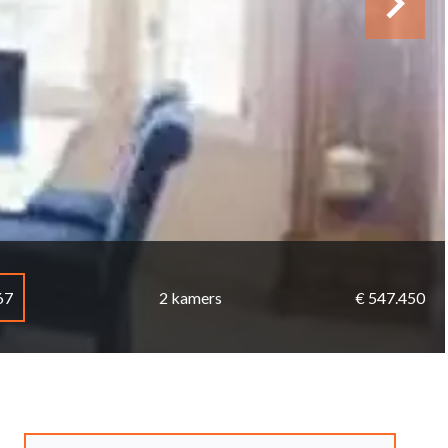
67
2 kamers
€ 547.450