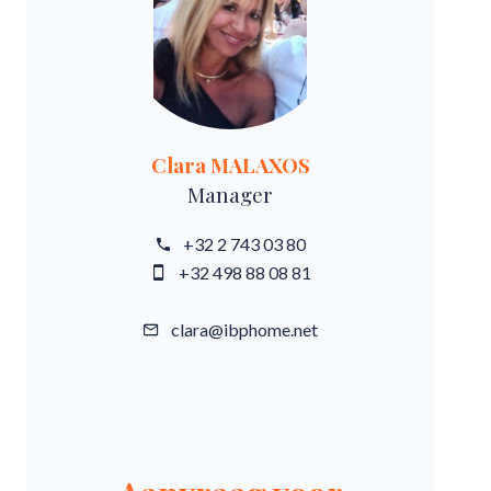
Clara MALAXOS
Manager
+32 2 743 03 80
+32 498 88 08 81
clara@ibphome.net