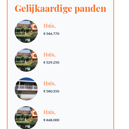
Gelijkaardige panden
Huis,
€ 546.770
Huis,
€ 529.250
Huis,
€ 580.350
Huis,
€ 468.000