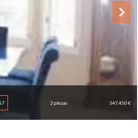
67
2 piezas
547.450 €