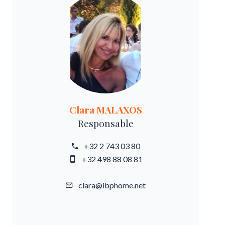
Clara MALAXOS
Responsable
+32 2 743 03 80
+32 498 88 08 81
clara@ibphome.net