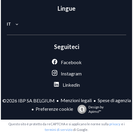
Lingue
IT
Seguiteci
Facebook
Instagram
Linkedin
Menzioni legali
Spese di agenzia
©2026 IBP SA BELGIUM
Design by
Preferenze cookie
Apimo™
Questo sito è protetto da reCAPTCHA e si applicano le norme sulla
privacy
e i
termini di servizio
di Google.