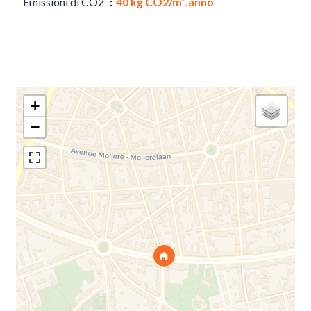
Emissioni di CO2
40 kg CO2/m².anno
+
−