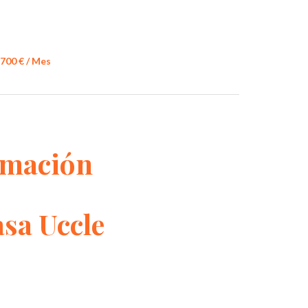
.700 € / Mes
rmación
asa Uccle