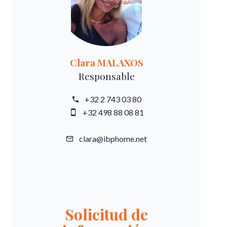
Clara MALAXOS
Responsable
+32 2 743 03 80
+32 498 88 08 81
clara@ibphome.net
Solicitud de