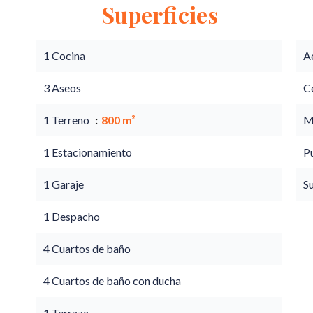
Superficies
1 Cocina
A
3 Aseos
C
1 Terreno
800 m²
M
1 Estacionamiento
P
1 Garaje
S
1 Despacho
4 Cuartos de baño
4 Cuartos de baño con ducha
1 Terraza