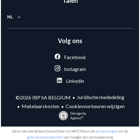
Talen
NL
Volg ons
Facebook
Instagram
Linkedin
Juridische mededeling
©2026 IBP SA BELGIUM
Makelaarskosten
Cookievoorkeuren wijzigen
Design by
Apimo™
Deze site wordt beschermd door reCAPTCHA en de
privacyregels
en de
gebruiksvoorwaarden
van Google zijn van toepassing.