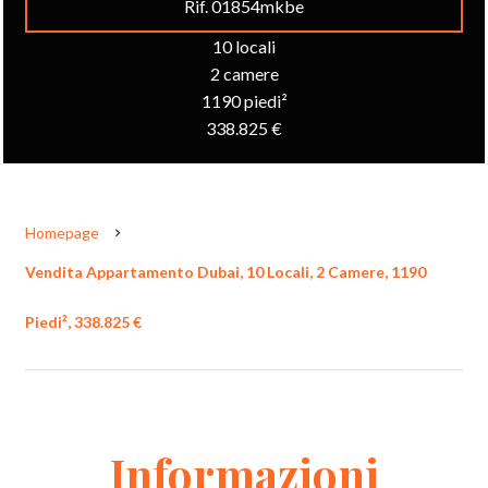
Rif. 01854mkbe
10 locali
2 camere
1190 piedi²
338.825 €
Homepage
Vendita Appartamento Dubai, 10 Locali, 2 Camere, 1190
Piedi², 338.825 €
Informazioni