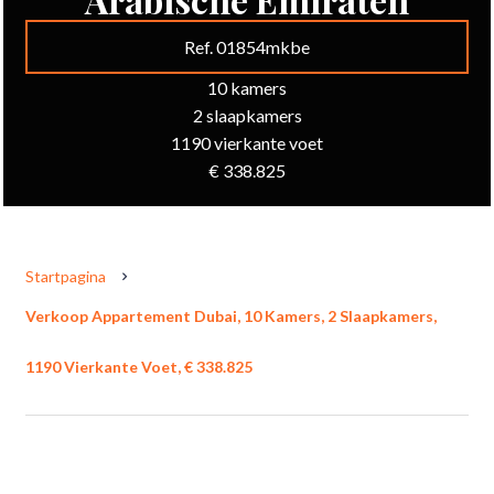
Ref. 01854mkbe
10 kamers
2 slaapkamers
1190 vierkante voet
€ 338.825
Startpagina
Verkoop Appartement Dubai, 10 Kamers, 2 Slaapkamers,
1190 Vierkante Voet, € 338.825