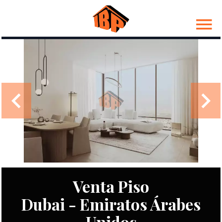
Venta Piso
Dubai - Emiratos Árabes
Unidos