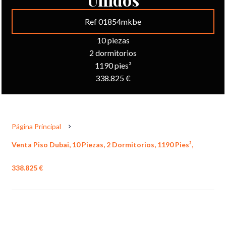
Ref 01854mkbe
10 piezas
2 dormitorios
1190 pies²
338.825 €
Página Principal
Venta Piso Dubai, 10 Piezas, 2 Dormitorios, 1190 Pies²,
338.825 €