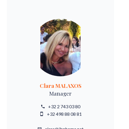
Clara MALAXOS
Manager
+32 2 743 03 80
+32 498 88 08 81
clara@ibphome.net