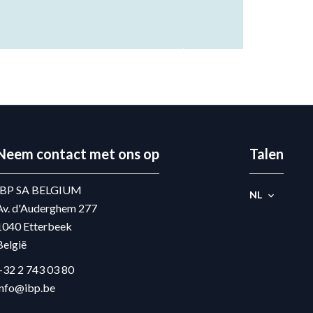
Neem contact met ons op
Talen
IBP SA BELGIUM
NL
Av. d'Auderghem 277
1040
Etterbeek
België
+32 2 743 03 80
info@ibp.be