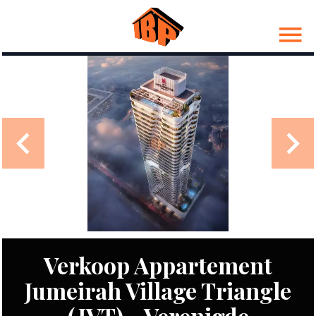
Verkoop Appartement
Jumeirah Village Triangle
(JVT) - Verenigde