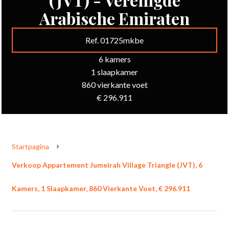
Arabische Emiraten
Ref. 01725mkbe
6 kamers
1 slaapkamer
860 vierkante voet
€ 296.911
Startpagina
Verkoop Appartement Jumeirah Village Triangle (JVT), 6
Kamers, 1 Slaapkamer, 860 Vierkante Voet, € 296.911