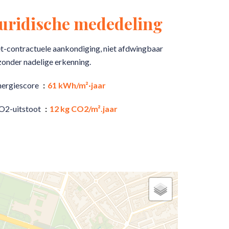
Juridische mededeling
t-contractuele aankondiging, niet afdwingbaar
zonder nadelige erkenning.
nergiescore
61 kWh/m²·jaar
O2-uitstoot
12 kg CO2/m².jaar