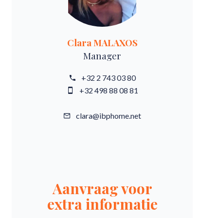
Clara MALAXOS
Manager
+32 2 743 03 80
+32 498 88 08 81
clara@ibphome.net
Aanvraag voor
extra informatie