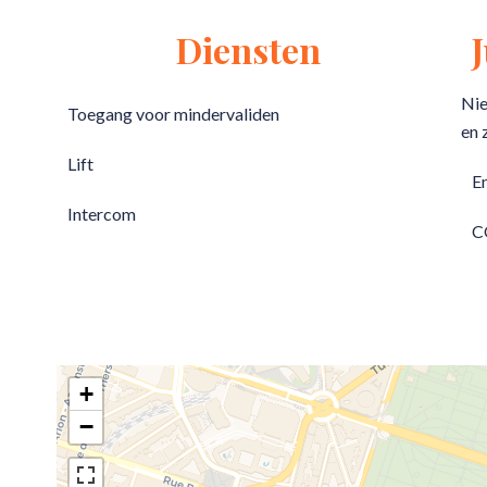
Diensten
Nie
Toegang voor mindervaliden
en 
Lift
E
Intercom
C
+
−