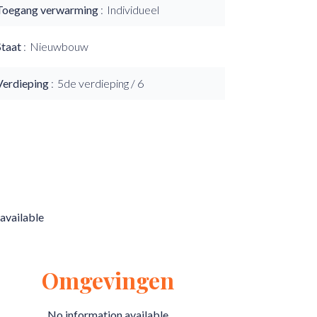
Toegang verwarming
Individueel
Staat
Nieuwbouw
Verdieping
5de verdieping / 6
available
Omgevingen
No information available