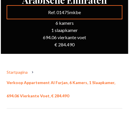
Ref. 01475mkbe
6 kamers
1 slaapkamer
694.06 vierkante voet
€ 284.490
Startpagina
Verkoop Appartement Al Furjan, 6 Kamers, 1 Slaapkamer,
694.06 Vierkante Voet, € 284.490