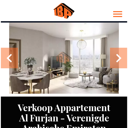
Verkoop Appartement
Al Furjan - Verenigde
Arabische Emiraten