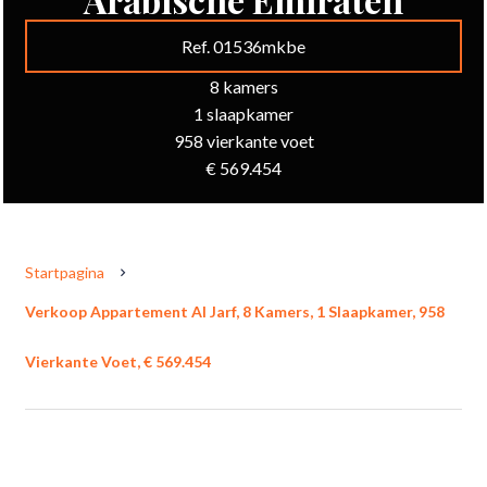
Ref. 01536mkbe
8 kamers
1 slaapkamer
958 vierkante voet
€ 569.454
Startpagina
Verkoop Appartement Al Jarf, 8 Kamers, 1 Slaapkamer, 958
Vierkante Voet, € 569.454