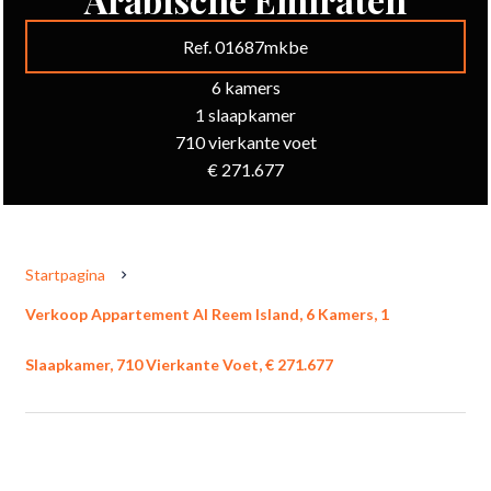
Ref. 01687mkbe
6 kamers
1 slaapkamer
710 vierkante voet
€ 271.677
Startpagina
Verkoop Appartement Al Reem Island, 6 Kamers, 1
Slaapkamer, 710 Vierkante Voet, € 271.677