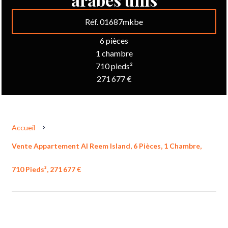
Réf. 01687mkbe
6 pièces
1 chambre
710 pieds²
271 677 €
Accueil
Vente Appartement Al Reem Island, 6 Pièces, 1 Chambre,
710 Pieds², 271 677 €