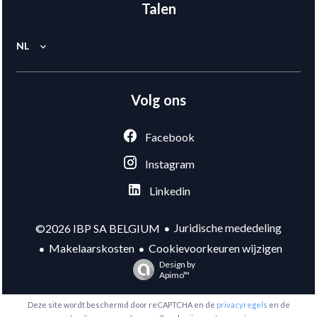
Talen
NL
Volg ons
Facebook
Instagram
Linkedin
Juridische mededeling
©2026 IBP SA BELGIUM
Makelaarskosten
Cookievoorkeuren wijzigen
Design by
Apimo™
Deze site wordt beschermd door reCAPTCHA en de
privacyregels
en de