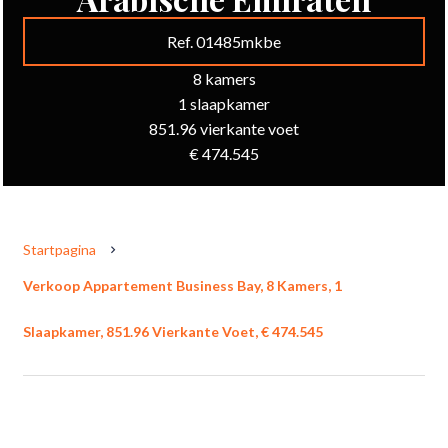
Ref. 01485mkbe
8 kamers
1 slaapkamer
851.96 vierkante voet
€ 474.545
Startpagina
Verkoop Appartement Business Bay, 8 Kamers, 1
Slaapkamer, 851.96 Vierkante Voet, € 474.545