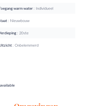
Toegang warm water
Individueel
Staat
Nieuwbouw
Verdieping
20ste
Uitzicht
Onbelemmerd
available