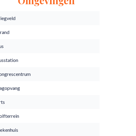
Omgevingen
liegveld
trand
us
usstation
ongrescentrum
agopvang
rts
lfterrein
iekenhuis