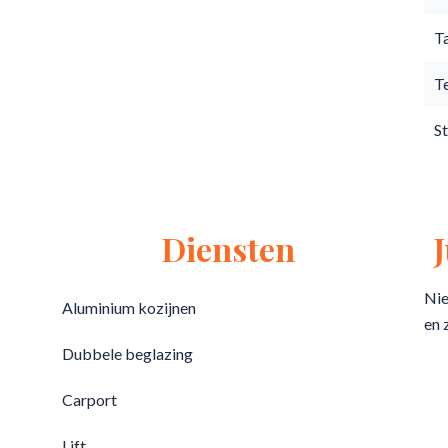
T
T
S
Diensten
Nie
Aluminium kozijnen
en 
Dubbele beglazing
Carport
Lift