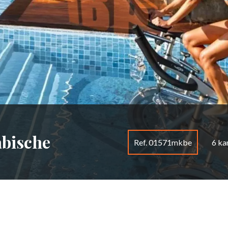
abische
Ref. 01571mkbe
6 ka