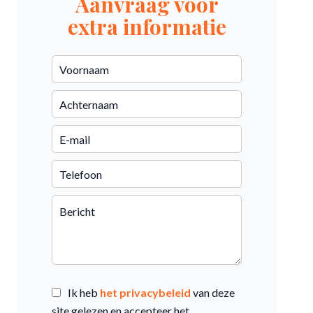
Aanvraag voor
extra informatie
Ik heb
het privacybeleid
van deze
site gelezen en accepteer het