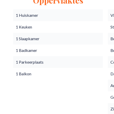
Oppervlaktes
1 Huiskamer
V
1 Keuken
S
1 Slaapkamer
B
1 Badkamer
B
1 Parkeerplaats
C
1 Balkon
D
A
Go
Z