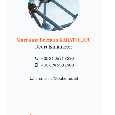
Marianna Belgium KARATOLIOU
Bedrijfsmanager
+30 21 0691 8330
+30 694 650 1900
marianna@ibphome.net