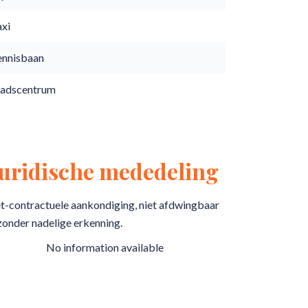
axi
ennisbaan
tadscentrum
Juridische mededeling
t-contractuele aankondiging, niet afdwingbaar
zonder nadelige erkenning.
No information available