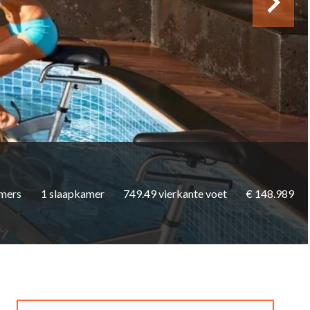
mers
1 slaapkamer
749.49 vierkante voet
€ 148.989